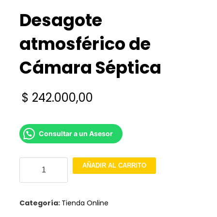
Desagote
atmosférico de
Cámara Séptica
$
242.000,00
Consultar a un Asesor
Desagote
AÑADIR AL CARRITO
atmosférico
de
Categoría:
Tienda Online
Cámara